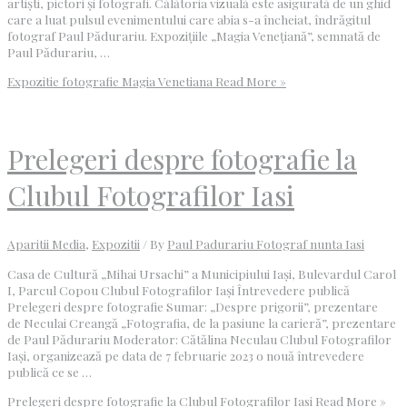
artiști, pictori și fotografi. Călătoria vizuală este asigurată de un ghid
care a luat pulsul evenimentului care abia s-a încheiat, îndrăgitul
fotograf Paul Pădurariu. Expozițiile „Magia Venețiană”, semnată de
Paul Pădurariu, …
Expozitie fotografie Magia Venetiana
Read More »
Prelegeri despre fotografie la
Clubul Fotografilor Iasi
Aparitii Media
,
Expozitii
/ By
Paul Padurariu Fotograf nunta Iasi
Casa de Cultură „Mihai Ursachi” a Municipiului Iași, Bulevardul Carol
I, Parcul Copou Clubul Fotografilor Iași Întrevedere publică
Prelegeri despre fotografie Sumar: „Despre prigorii”, prezentare
de Neculai Creangă „Fotografia, de la pasiune la carieră”, prezentare
de Paul Pădurariu Moderator: Cătălina Neculau Clubul Fotografilor
Iași, organizează pe data de 7 februarie 2023 o nouă întrevedere
publică ce se …
Prelegeri despre fotografie la Clubul Fotografilor Iasi
Read More »