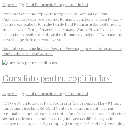
Expozitii
/ By
Paul Padurariu Fotograf nunta Iasi
Romanțe venețiene expozitie fotografie Iasi semnată de Paul
Padurariu fotograf profesionist Romanțe venețiene la Casa Pogor –
Vernisaj expozitie fotografie Iasi de Paul Padurariu Sâmbătă, 20 mai
2017 cu ocazia Nopții Muzeelor, la Muzeul „Vasile Pogor” va avea loc
vernisajul expoziției de fotografie „Romanțe venețiene”. Evenimentul,
ce va începe de la ora 20:00, se va …
Romanțe venețiene la Casa Pogor – Vernisaj expozitie fotografie Iasi
Paul Padurariu
Read More »
Curs foto pentru copii in Iasi
Expozitii
/ By
Paul Padurariu Fotograf nunta Iasi
FOTO ABC cu fotograf Paul Padurariu! În perioada 11 Mai – 8 Iunie,
împreună cu echipa Re-Mind Center, organizăm pentru copiii
pasionați un curs foto pentru copii in Iasi. Cursul este format din cinci
sesiuni a câte 90 de minute fiecare și integrează diferite aspecte
dinspre teorie spre artă și compoziție fotografică: *tehnică; *emoție și