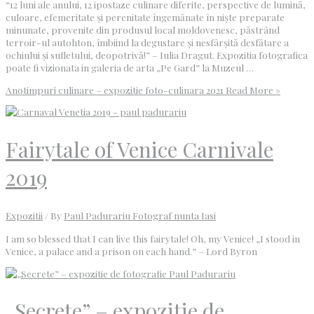
“12 luni ale anului, 12 ipostaze culinare diferite, perspective de lumină,
culoare, efemeritate și perenitate îngemănate în niște preparate
minunate, provenite din produsul local moldovenesc, păstrând
terroir-ul autohton, îmbiind la degustare și nesfârșită desfătare a
ochiului și sufletului, deopotrivă!” – Iulia Dragut. Expozitia fotografica
poate fi vizionata in galeria de arta „Pe Gard” la Muzeul …
Anotimpuri culinare – expozitie foto-culinara 2021
Read More »
Fairytale of Venice Carnivale
2019
Expozitii
/ By
Paul Padurariu Fotograf nunta Iasi
I am so blessed that I can live this fairytale! Oh, my Venice! „I stood in
Venice, a palace and a prison on each hand.” – Lord Byron
„Secrete” – expozitie de