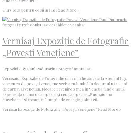
culoare; *trucuri …
Curs foto pentru copii in Iasi
Read More »
Vernisaj Expoziție de Fotografie
„Povești Venețiene”
Expozitii
/ By
Paul Padurariu Fotograf nunta Iasi
Vernisajul Expoziție de Fotografie din 1 martie 2017 de la Ateneul Iași,
vine cu 20 de povești venețiene scrise cu lumină în decursul a trei ani
de carnaval venețian. Fiecare revenire a mea în Veneția fiind o nouă
experiență cu noi descoperiri și redescoperiri. „Buongiorno
Maschera!” și tresar, mă umplu de energie și simt că …
Vernisaj Expoziție de Fotografie „Povești Venețiene”
Read More »