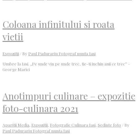
Coloana infinitului si roata
vietii
Expozitii
/ By
Paul Padurariu Fotograf nunta Iasi
Umbre la Iasi. „Pe unde vin pe unde trec, tie-ti inchin anii ce trec” –
George Marici
Anotimpuri culinare – expozitie
foto-culinara 2021
Aparitii Media
,
Expozitii
,
Fotografie Culinara Iasi
,
Sedinte foto
/ By
Paul Padurariu Fotograf nunta Iasi