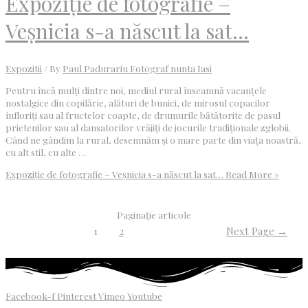
Expoziţie de fotografie –
Veşnicia s-a născut la sat…
Expozitii
/ By
Paul Padurariu Fotograf nunta Iasi
Pentru încă mulți dintre noi, mediul rural înseamnă vacanțele
nostalgice din copilărie, alături de bunici, de mirosul copacilor
înfloriți sau al fructelor coapte, de drumurile bătătorite de pasul
prietenilor sau al dansatorilor vrăjiți de jocurile tradiționale zglobii.
Când ne gândim la rural, desemnăm și o mare parte din viața noastră,
cu alt stil, cu alte …
Expoziţie de fotografie – Veşnicia s-a născut la sat…
Read More »
Paginație articole
1
2
Next Page
→
Facebook-f
Pinterest
Vimeo
Youtube