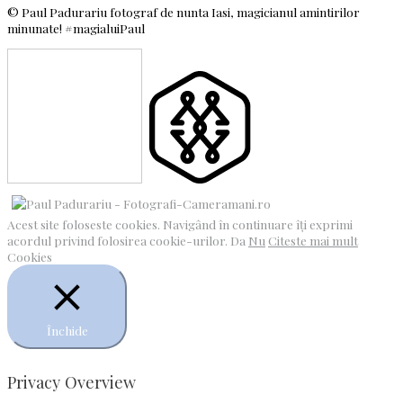
©
Paul Padurariu fotograf de nunta Iasi, magicianul amintirilor
minunate! #magialuiPaul
Acest site foloseste cookies. Navigând în continuare îți exprimi
acordul privind folosirea cookie-urilor.
Da
Nu
Citeste mai mult
Cookies
Închide
Privacy Overview