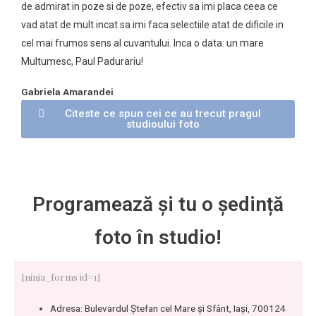
de admirat in poze si de poze, efectiv sa imi placa ceea ce
vad atat de mult incat sa imi faca selectiile atat de dificile in
cel mai frumos sens al cuvantului. Inca o data: un mare
Multumesc, Paul Padurariu!
Gabriela Amarandei
NTT Data
Citeste ce spun cei ce au trecut pragul
studioului foto
Programează și tu o ședință
foto în studio!
[ninja_forms id=1]
Adresa: Bulevardul Ștefan cel Mare și Sfânt, Iași, 700124