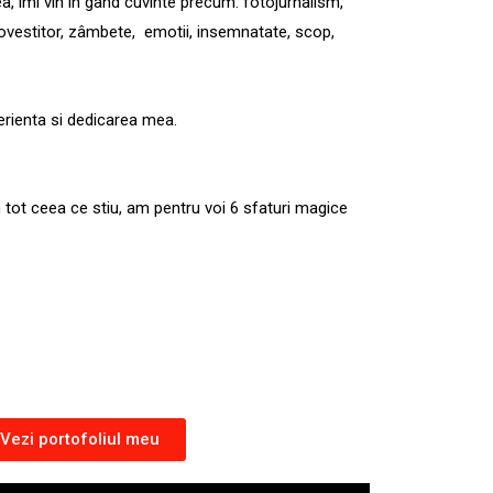
, îmi vin in gand cuvinte precum: fotojurnalism,
r, povestitor, zâmbete, emotii, insemnatate, scop,
rienta si dedicarea mea.
 tot ceea ce stiu, am pentru voi 6 sfaturi magice
Vezi portofoliul meu