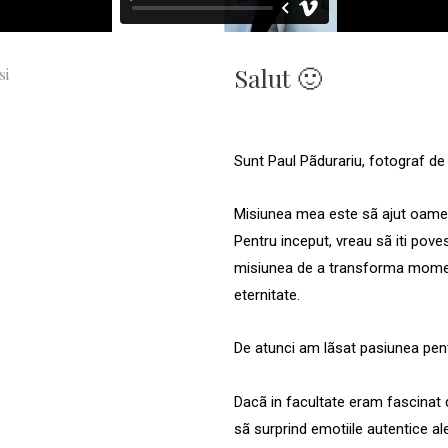
Salut 🙂
Sunt Paul Pãdurariu, fotograf de n
Misiunea mea este sã ajut oameni
Pentru inceput, vreau sã iti pov
misiunea de a transforma moment
eternitate.
De atunci am lãsat pasiunea pen
Dacã in facultate eram fascinat d
sã surprind emotiile autentice ale 