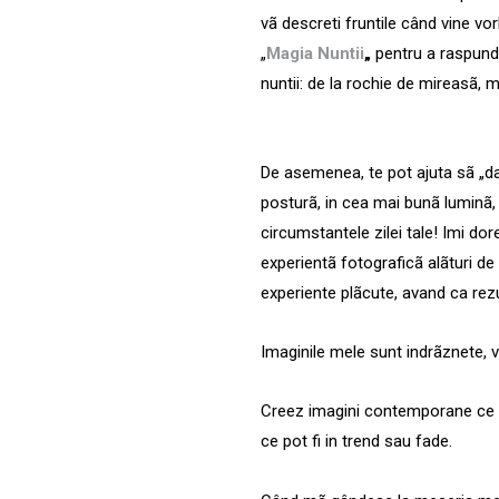
v
ã
descreti fruntile când vine v
„
Magia Nuntii
„
pentru
a raspunde
nuntii: de la rochie de mireas
ã
, 
De asemenea, te pot ajuta sã „dai
posturã, in cea mai bun
ã
luminã,
circumstantele zilei tale! Imi dor
experient
ã
fotograficã al
ã
turi de
experiente pl
ã
cute, avand ca rezu
Imaginile mele sunt indr
ã
znete, v
Creez imagini contemporane ce vor
ce pot fi in trend sau fade.