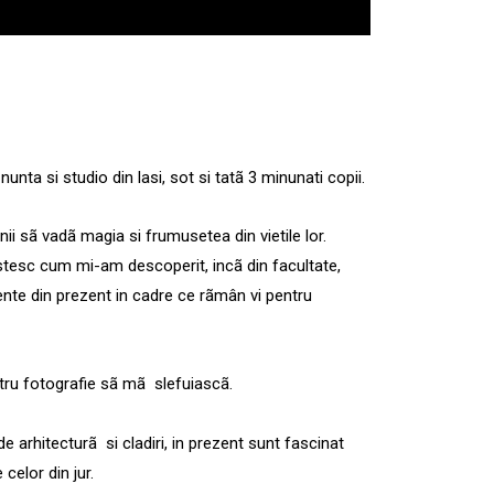
unta si studio din lasi, sot si tatã 3 minunati copii.
i sã vadã magia si frumusetea din vietile lor.
estesc cum mi-am descoperit, incã din facultate,
e din prezent in cadre ce rãmân vi pentru
tru fotografie sã mã slefuiascã.
e arhitecturã si cladiri, in prezent sunt fascinat
celor din jur.