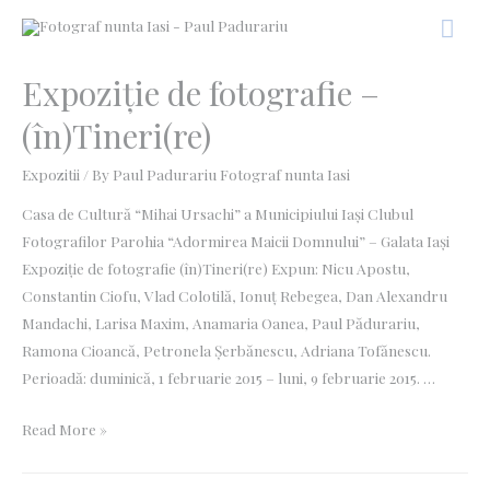
Expoziţie de fotografie –
(în)Tineri(re)
Expozitii
/ By
Paul Padurariu Fotograf nunta Iasi
Casa de Cultură “Mihai Ursachi” a Municipiului Iaşi Clubul
Fotografilor Parohia “Adormirea Maicii Domnului” – Galata Iaşi
Expoziţie de fotografie (în)Tineri(re) Expun: Nicu Apostu,
Constantin Ciofu, Vlad Colotilă, Ionuţ Rebegea, Dan Alexandru
Mandachi, Larisa Maxim, Anamaria Oanea, Paul Pădurariu,
Ramona Cioancă, Petronela Şerbănescu, Adriana Tofănescu.
Perioadă: duminică, 1 februarie 2015 – luni, 9 februarie 2015. …
Read More »