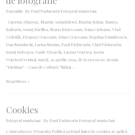
de fotografie
Expozitii
/ By
Paul Padurariu Fotograf nunta Iasi
Ciprian Alupoae, Marius Asăndulesei, Marius Balan, Bianca
Baltariu, Ionuţ Bârliba, Maria Bîrjoveanu, Irina Ciobanu, Vlad
Colotilă, Dragoş Cruceanu, Irina Cruceanu, Bogdan Dumitrescu,
Dan Mandachi, Larisa Maxim, Paul Pădurariu, Vlad Pădurariu,
Ionuţ Rebegea, Vasile Ursachi, Lucian Vezeteu, Sorin
Vezeteu.Vernisaj: marţi, 29 aprilie 2014, de la ora 19.00, în sala
“Diotima” – Casa de Cultură “Mihai …
Read More »
Cookies
fotograf nunta iasi
/ By
Paul Padurariu Fotograf nunta Iasi
1. Introducere Prezenta Politică privind fișierele cookies se aplică